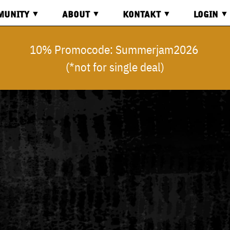
MUNITY
ABOUT
KONTAKT
LOGIN
RD
ÜBER
KONTAKT
LOGIN
10% Promocode: Summerjam2026
UNS
(*not for single deal)
OS
ANFAHRT
REGISTR
COMMON
GOOD
ECONOMY
ANFRAGE